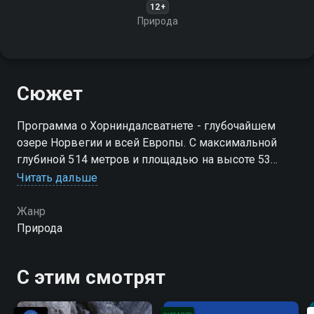
12+
Природа
Сюжет
Программа о Хорниндалсватнете - глубочайшем
озере Норвегии и всей Европы. С максимальной
глубиной 514 метров и площадью на высоте 53
метра над уровнем моря, это озеро привлекает
Читать дальше
внимание своей уникальной географией и историей
Жанр
Природа
С этим смотрят