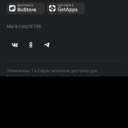
МЫ В СОЦСЕТЯХ
Телеканалы 1 и 2 мультиплексов доступны для
бесплатного просмотра в непрерывном режиме,
круглосуточно.
© 2014 — 2026, ООО «ЛайфСтрим», 109240, г. Москва,
ул. Николоямская, д. 13, стр. 2, этаж 2, ИНН 7710918800
Поддержка: help@smotreshka.tv
UUID: 0ceef82b-beb8-48e3-8ace-736c2dae6c34
v3.10.4
|
SSR