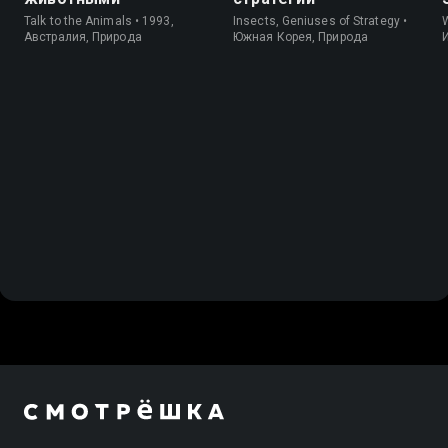
Talk to the Animals • 1993,
Insects, Geniuses of Strategy •
W
Австралия, Природа
Южная Корея, Природа