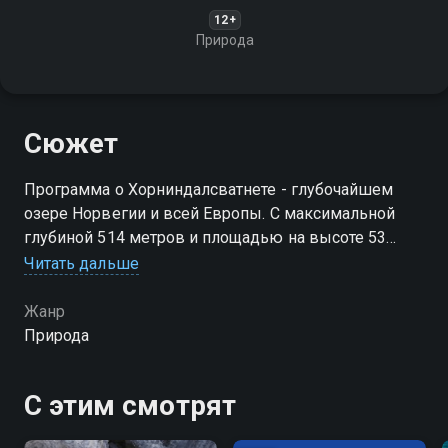
12+
Природа
Сюжет
Программа о Хорниндалсватнете - глубочайшем
озере Норвегии и всей Европы. С максимальной
глубиной 514 метров и площадью на высоте 53
метра над уровнем моря, это озеро привлекает
Читать дальше
внимание своей уникальной географией и историей
Жанр
Посмотреть онлайн 1 сезон сериала Озеро
Природа
Хорсайдватнет вы можете совершенно бесплатно в
хорошем HD качестве на Смотрёшке
С этим смотрят