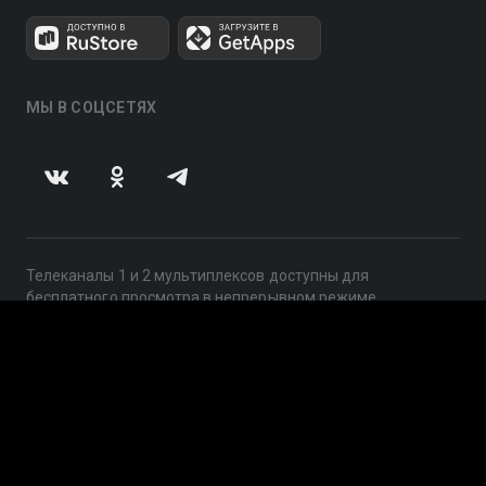
МЫ В СОЦСЕТЯХ
Телеканалы 1 и 2 мультиплексов доступны для
бесплатного просмотра в непрерывном режиме,
круглосуточно.
© 2014 — 2026, ООО «ЛайфСтрим», 109240, г. Москва,
ул. Николоямская, д. 13, стр. 2, этаж 2, ИНН 7710918800
Поддержка: help@smotreshka.tv
UUID: 6e2631b7-4c62-4aca-ac48-4e33a795ed66
v3.10.4
|
SSR