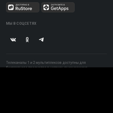
МЫ В СОЦСЕТЯХ
Телеканалы 1 и 2 мультиплексов доступны для
бесплатного просмотра в непрерывном режиме,
круглосуточно.
© 2014 — 2026, ООО «ЛайфСтрим», 109240, г. Москва,
ул. Николоямская, д. 13, стр. 2, этаж 2, ИНН 7710918800
Поддержка: help@smotreshka.tv
UUID: 34e4c8a7-bc8e-4a26-b36e-895541cf15a2
v3.10.4
|
SSR