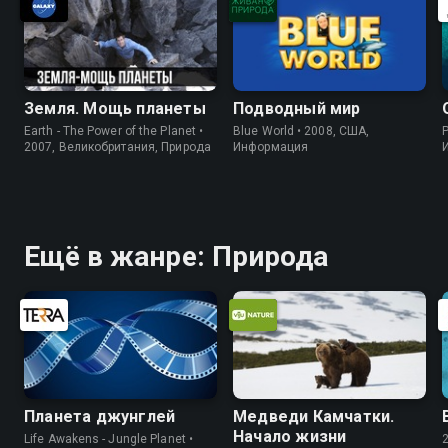
Земля. Мощь планеты
Подводный мир
Earth - The Power of the Planet •
Blue World • 2008, США,
P
2007, Великобритания, Природа
Информация
Ещё в жанре: Природа
Планета джунглей
Медведи Камчатки.
Начало жизни
Life Awakens - Jungle Planet •