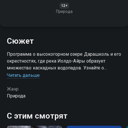
12+
Природа
Сюжет
Программа о высокогорном озере Дарашколь и его
окрестностях, где река Иолдо-Айры образует
множество каскадных водопадов. Узнайте о
красивом водопаде, расположенном у подножия
Читать дальше
озера, и водопаде Иолдо-Айры Верхнем, известном
как Хвост Павлина
Жанр
Природа
С этим смотрят