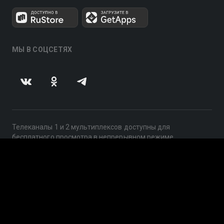
МЫ В СОЦСЕТЯХ
Телеканалы 1 и 2 мультиплексов доступны для
бесплатного просмотра в непрерывном режиме,
круглосуточно.
© 2014 — 2026, ООО «ЛайфСтрим», 109240, г. Москва,
ул. Николоямская, д. 13, стр. 2, этаж 2, ИНН 7710918800
Поддержка: help@smotreshka.tv
UUID: ff485962-8c9f-43be-aa5d-b039700c1a42
v3.10.4
|
SSR