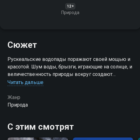
12+
Природа
Сюжет
Рускеальские водопады поражают своей мощью и
красотой. Шум воды, брызги, играющие на солнце, и
величественность природы вокруг создают
атмосферу абсолютного спокойствия и гармонии
Читать дальше
Посмотреть онлайн 1 сезон сериала Рускеальские
Жанр
водопады вы можете совершенно бесплатно в
Природа
хорошем HD качестве на Смотрёшке
С этим смотрят