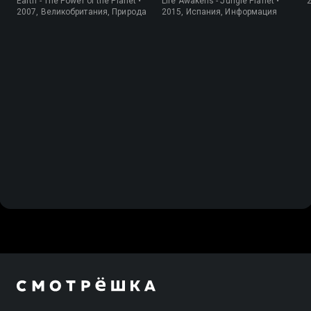
Earth - The Power of the Planet •
Life Awakens - Jungle Planet •
2007, Великобритания, Природа
2015, Испания, Информация