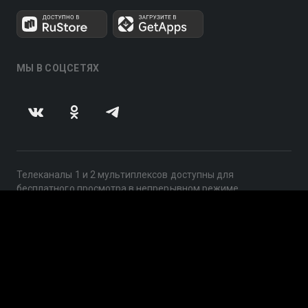
МЫ В СОЦСЕТЯХ
Телеканалы 1 и 2 мультиплексов доступны для
бесплатного просмотра в непрерывном режиме,
круглосуточно.
© 2014 — 2026, ООО «ЛайфСтрим», 109240, г. Москва,
ул. Николоямская, д. 13, стр. 2, этаж 2, ИНН 7710918800
Поддержка: help@smotreshka.tv
UUID: 2f591607-59de-4f6a-891e-3c7c5b3cc629
v3.10.4
|
SSR