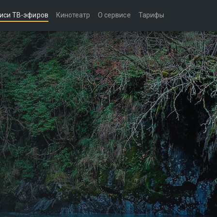
иси ТВ-эфиров
Кинотеатр
О сервисе
Тарифы