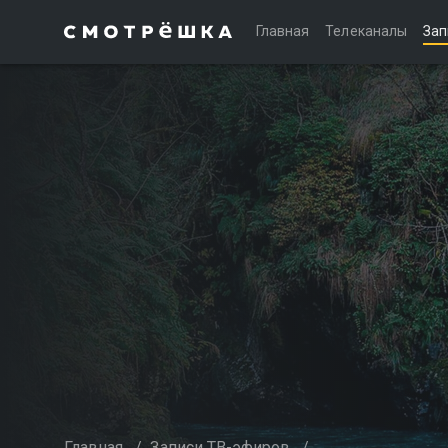
Главная
Телеканалы
Зап
Главная
/
Записи ТВ-эфиров
/