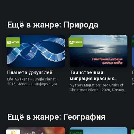
Ещё в жанре: Природа
Планета джунглей
Таинственная
миграция красных
Life Awakens - Jungle Planet •
B
крабов
2015, Испания, Информация
Mystery Migration: Red Crabs of
Christmas Island • 2020, Южная
Корея, Природа
Ещё в жанре: География