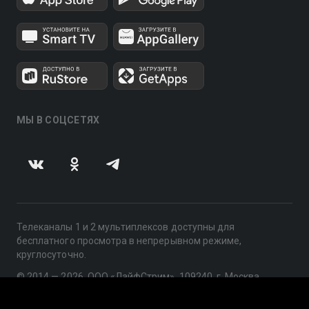
МЫ В СОЦСЕТЯХ
Телеканалы 1 и 2 мультиплексов доступны для
бесплатного просмотра в непрерывном режиме,
круглосуточно.
© 2014 — 2026, ООО «ЛайфСтрим», 109240, г. Москва,
ул. Николоямская, д. 13, стр. 2, этаж 2, ИНН 7710918800