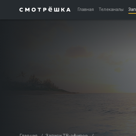
Главная
Телеканалы
Зап
Главная
/
Записи ТВ-эфиров
/