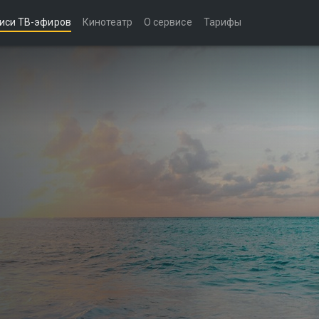
иси ТВ-эфиров
Кинотеатр
О сервисе
Тарифы