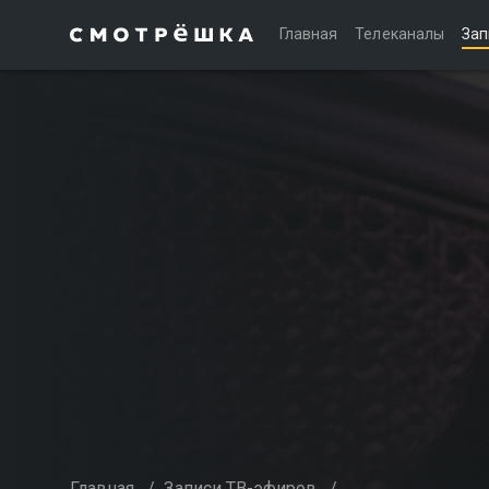
Главная
Телеканалы
Зап
Главная
/
Записи ТВ-эфиров
/