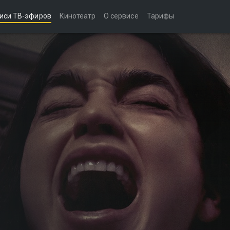
иси ТВ-эфиров
Кинотеатр
О сервисе
Тарифы