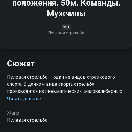
положения. 50м. Команды.
Мужчины
12+
Пулевая стрельба
Сюжет
Пулевая стрельба — один из видов стрелкового
спорта. В данном виде спорта стрельба
производится из пневматических, малокалиберных
и крупнокалиберных винтовок и пистолетов
Читать дальше
Жанр
Пулевая стрельба