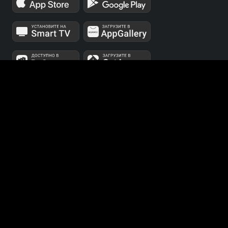
МЫ В СОЦСЕТЯХ
Телеканалы 1 и 2 мультиплексов доступны для
бесплатного просмотра в непрерывном режиме,
круглосуточно.
© 2014 — 2026, ООО «ЛайфСтрим», 109240, г. Москва,
ул. Николоямская, д. 13, стр. 2, этаж 2, ИНН 7710918800