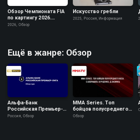
Обзор Чемпионата FIA
Искусство гребли
по картингу 2026.
2025, Россия, Информация
Arrive and Drive
2026, Обзор
Ещё в жанре: Обзор
Альфа-Банк
MMA Series. Топ
Российская Премьер-
бойцов полусреднего
Лига. Обзор тура
веса. С.Бобрышев,
Россия, Обзор
Обзор
В.Руденко, Д.Засинец