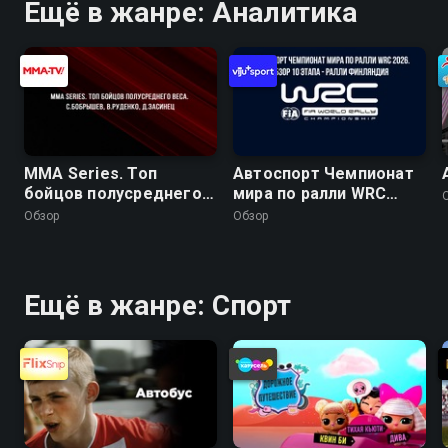
Ещё в жанре: Аналитика
MMA Series. Топ
Автоспорт Чемпионат
бойцов полусреднего
мира по ралли WRC
веса. С.Бобрышев,
2026. Обзор 10 этапа -
Обзор
Обзор
В.Руденко, Д.Засинец
Ралли Финляндия
Ещё в жанре: Спорт