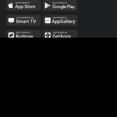
МЫ В СОЦСЕТЯХ
Телеканалы 1 и 2 мультиплексов доступны для
бесплатного просмотра в непрерывном режиме,
круглосуточно.
© 2014 — 2026, ООО «ЛайфСтрим», 109240, г. Москва,
ул. Николоямская, д. 13, стр. 2, этаж 2, ИНН 7710918800