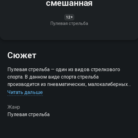
смешанная
12+
Пулевая стрельба
Сюжет
Пулевая стрельба — один из видов стрелкового
спорта. В данном виде спорта стрельба
производится из пневматических, малокалиберных
и крупнокалиберных винтовок и пистолетов
Читать дальше
Жанр
Пулевая стрельба