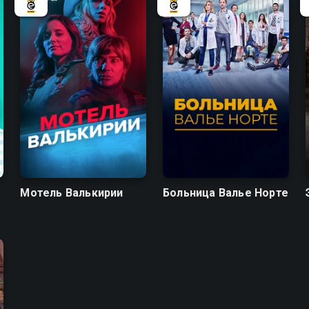
6.9
7.6
7.2
Мотель Валькирии
Больница Валье Норте