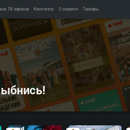
иси ТВ-эфиров
Кинотеатр
О сервисе
Тарифы
лыбнись!