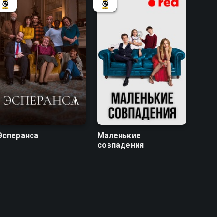
8.4
7.2
7.3
Эсперанса
Маленькие
совпадения