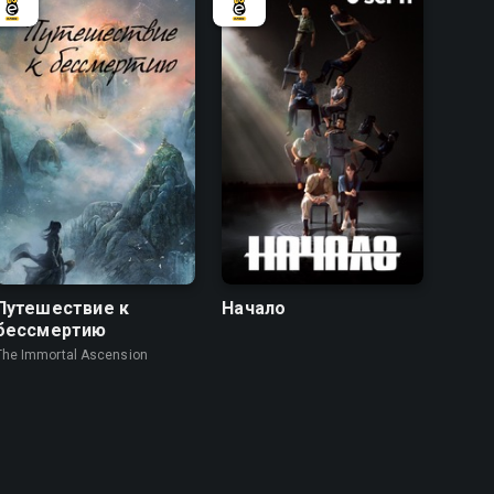
8.1
8.1
8.7
Путешествие к
Начало
бессмертию
The Immortal Ascension