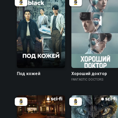
8.2
7.6
8.4
6.5
Под кожей
Хороший доктор
FANTASTIC DOCTORS