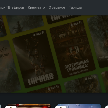
иси ТВ-эфиров
Кинотеатр
О сервисе
Тарифы