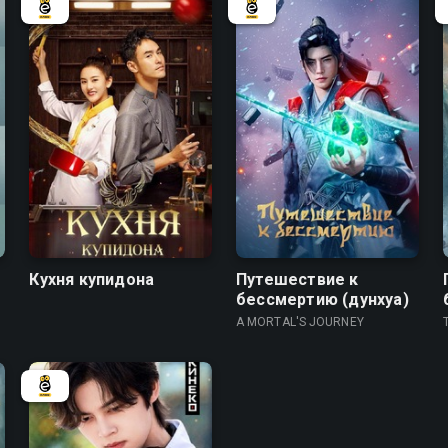
8.2
7.5
9.0
8.6
Кухня купидона
Путешествие к
бессмертию (дунхуа)
A MORTAL'S JOURNEY