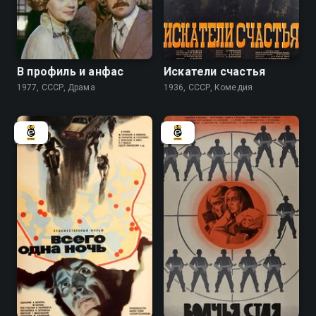
6.6
6.2
В профиль и анфас
Искатели счастья
1977, СССР, Драма
1936, СССР, Комедия
6.4
6.8