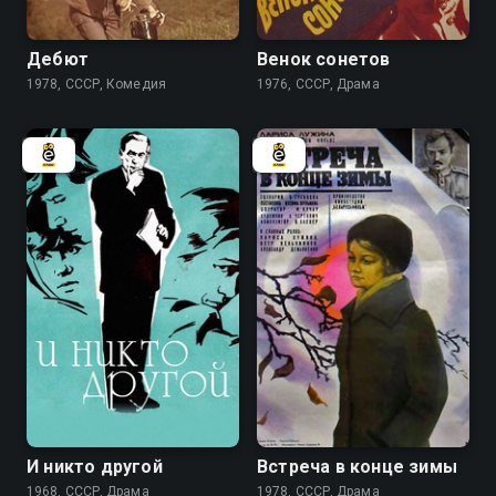
6.9
6.8
Дебют
Венок сонетов
1978, СССР, Комедия
1976, СССР, Драма
6.2
6.8
И никто другой
Встреча в конце зимы
1968, СССР, Драма
1978, СССР, Драма