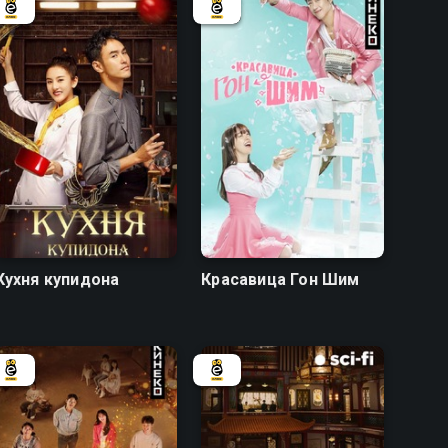
7.7
7.3
8.2
7.5
Кухня купидона
Красавица Гон Шим