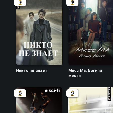
7.7
7.8
7.7
7.1
Никто не знает
Мисс Ма, богиня
мести