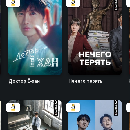
8.2
8.0
7.5
6.7
Доктор Ё-хан
Нечего терять