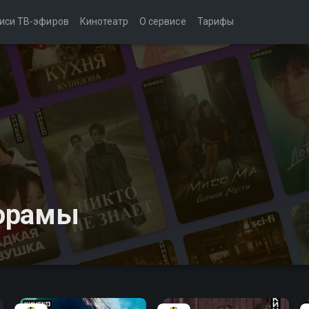
иси ТВ-эфиров
Кинотеатр
О сервисе
Тарифы
дорамы