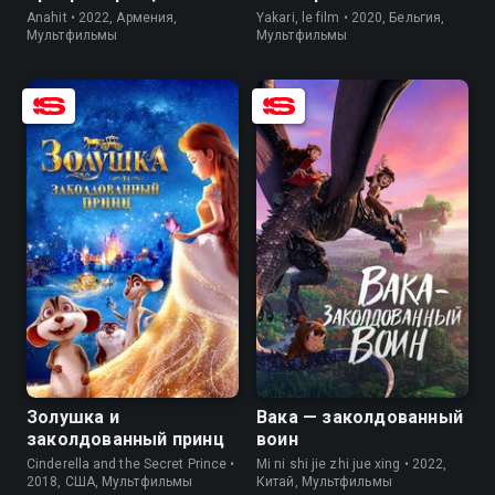
Anahit • 2022, Армения,
Yakari, le film • 2020, Бельгия,
Мультфильмы
Мультфильмы
6.8
4.4
6.9
5.4
Золушка и
Вака — заколдованный
заколдованный принц
воин
Cinderella and the Secret Prince •
Mi ni shi jie zhi jue xing • 2022,
2018, США, Мультфильмы
Китай, Мультфильмы