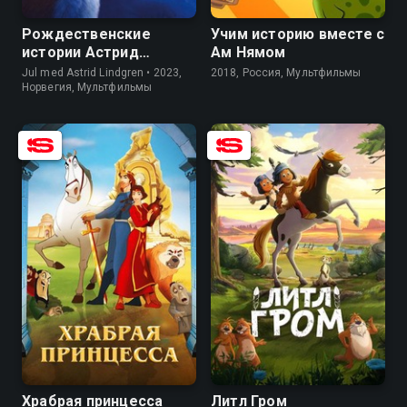
Рождественские
Учим историю вместе с
истории Астрид
Ам Нямом
Линдгрен
Jul med Astrid Lindgren • 2023,
2018, Россия, Мультфильмы
Норвегия, Мультфильмы
8.0
6.6
7.3
6.4
Храбрая принцесса
Литл Гром