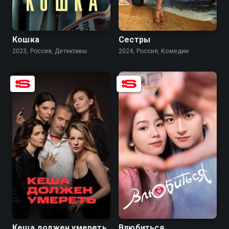
7.6
5.2
7.9
6.7
Кошка
Сестры
2023, Россия, Детективы
2024, Россия, Комедии
7.4
6.2
7.9
7.2
Кеша должен умереть
Влюбиться