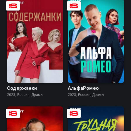
7.2
6.0
7.5
6.3
Содержанки
АльфаРомео
2023, Россия, Драмы
2023, Россия, Драмы