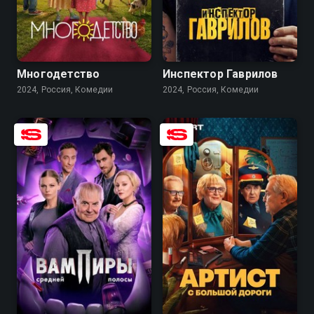
8.0
6.9
8.2
7.5
Многодетство
Инспектор Гаврилов
2024, Россия, Комедии
2024, Россия, Комедии
8.4
7.5
8.0
6.7