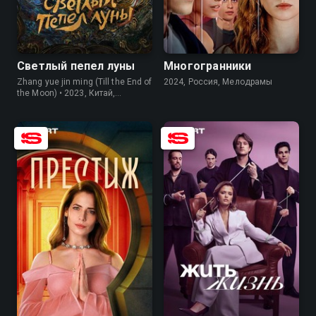
8.6
8.2
7.3
6.2
Светлый пепел луны
Многогранники
Zhang yue jin ming (Till the End of
2024, Россия, Мелодрамы
the Moon) • 2023, Китай,
Мелодрамы
7.5
7.5
7.5
5.8