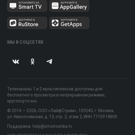
МЫ В СОЦСЕТЯХ
Телеканалы 1 и 2 мультиплексов доступны для
бесплатного просмотра в непрерывном режиме,
круглосуточно.
© 2014 — 2026, ООО «ЛайфСтрим», 109240, г. Москва,
ул. Николоямская, д. 13, стр. 2, этаж 2, ИНН 7710918800
Поддержка: help@smotreshka.tv