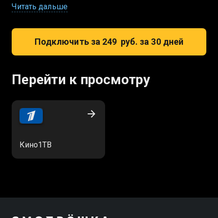
предлагает доступ к большой библиотеке
Читать дальше
российских фильмов и сериалов
Подключить за 249 руб. за 30 дней
Перейти к просмотру
Кино1ТВ