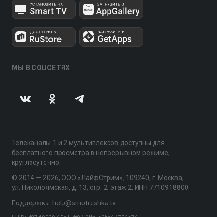
МЫ В СОЦСЕТЯХ
Телеканалы 1 и 2 мультиплексов доступны для
бесплатного просмотра в непрерывном режиме,
круглосуточно.
© 2014 — 2026, ООО «ЛайфСтрим», 109240, г. Москва,
ул. Николоямская, д. 13, стр. 2, этаж 2, ИНН 7710918800
Поддержка: help@smotreshka.tv