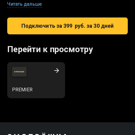
новинки кинопроката и шоу от известных
Читать дальше
телеканалов
Подключить за 399 руб. за 30 дней
Перейти к просмотру
PREMIER