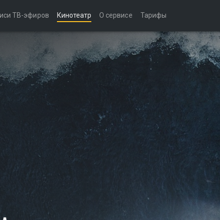
иси ТВ-эфиров
Кинотеатр
О сервисе
Тарифы