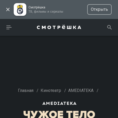
Смотрёшка
Открыть
ТВ, фильмы и сериалы
Главная
/
Кинотеатр
/
AMEDIATEKA
/