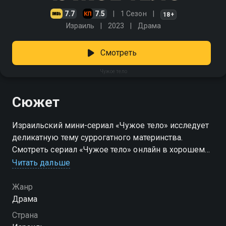
7.7
7.5
1 Сезон
18+
Израиль
2023
Драма
Смотреть
Чужое тело
Сюжет
Израильский мини-сериал «Чужое тело» исследует
деликатную тему суррогатного материнства.
Смотреть сериал «Чужое тело» онлайн в хорошем
качестве вы можете в подписке Амедиатека в
Читать дальше
Смотрёшке.
Жанр
Драма
Страна