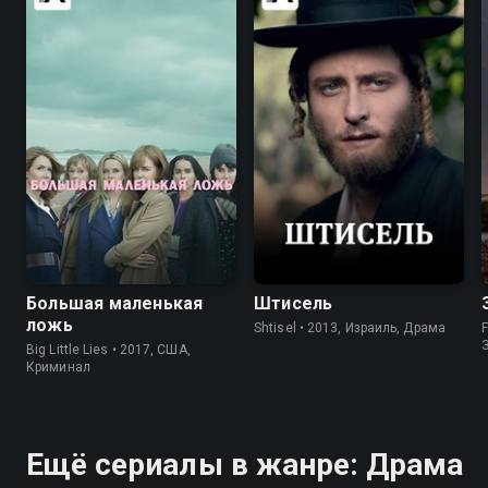
8.2
8.4
8.2
8.6
Большая маленькая
Штисель
ложь
Shtisel • 2013, Израиль, Драма
F
Big Little Lies • 2017, США,
Криминал
Ещё сериалы в жанре: Драма