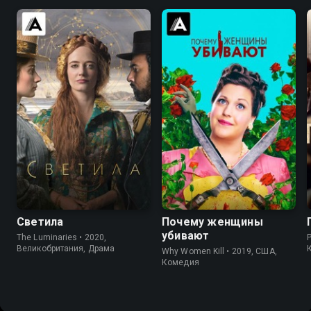
7.0
6.4
8.3
8.3
Светила
Почему женщины
убивают
The Luminaries • 2020,
Великобритания, Драма
Why Women Kill • 2019, США,
Комедия