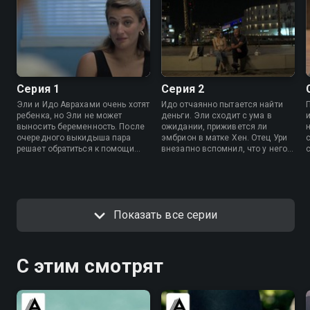
Серия 1
Серия 2
Эли и Идо Аврахами очень хотят
Идо отчаянно пытается найти
ребенка, но Эли не может
деньги. Эли сходит с ума в
выносить беременность. После
ожидании, приживется ли
очередного выкидыша пара
эмбрион в матке Хен. Отец Ури
решает обратиться к помощи
внезапно вспомнил, что у него
суррогатной матери. Хен в
есть сын.
одиночку растит сына и очень
нуждается в деньгах. Первая ее
встреча с четой Аврахами
проходит негладко.
Показать все серии
С этим смотрят