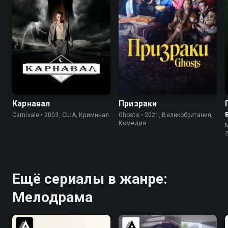
7.7
8.4
8.3
7.9
Карнавал
Призраки
Carnivale • 2003, США, Криминал
Ghosts • 2021, Великобритания,
Комедия
Ещё сериалы в жанре:
Мелодрама