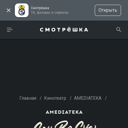
Смотрёшка
Открыть
ТВ, фильмы и сериалы
Главная
/
Кинотеатр
/
AMEDIATEKA
/