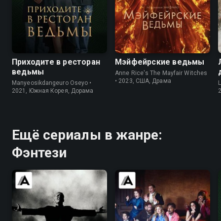
7.8
7.3
7.2
6.2
Приходите в ресторан
Мэйфейрские ведьмы
ведьмы
Anne Rice's The Mayfair Witches
• 2023, США, Драма
Manyeosikdangeuro Oseyo •
L
2021, Южная Корея, Дорама
Ещё сериалы в жанре:
Фэнтези