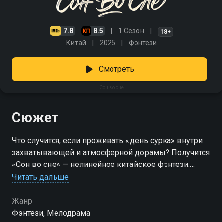
7.8
8.5
1 Сезон
18+
Китай
2025
Фэнтези
Смотреть
Сон во сне
Сюжет
Что случится, если проживать «день сурка» внутри
захватывающей и атмосферной дорамы? Получится
«Сон во сне» — нелинейное китайское фэнтези.
Смотреть сериал «Сон во сне» онлайн в хорошем
Читать дальше
качестве вы можете в подписке Амедиатека в
Смотрёшке.
Жанр
Фэнтези, Мелодрама