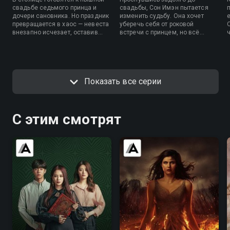
свадьбе седьмого принца и
свадьбы, Сон Имэн пытается
дочери сановника. Но праздник
изменить судьбу. Она хочет
превращается в хаос — невеста
уберечь себя от роковой
внезапно исчезает, оставив
встречи с принцем, но всё
после себя лишь кровь и тайны.
тщетно — ее вновь везут во
Пока двор гудит слухами,
дворец. Каждое действие
судьба девушки начинает
кажется запрограммированным,
стремительно меняться.
и старые опасности поджидают
на каждом шагу.
Показать все серии
С этим смотрят