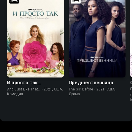
7.2
5.6
7.3
6.6
И просто так…
Предшественница
And Just Like That... • 2021, США,
The Girl Before • 2021, США,
Комедия
Драма
S