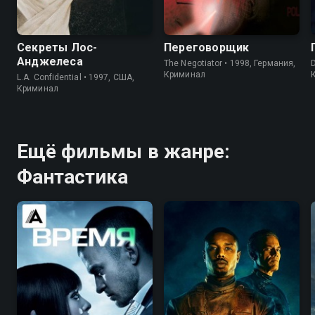
7.9
8.2
7.8
7.3
Секреты Лос-
Переговорщик
Анджелеса
The Negotiator • 1998, Германия,
Криминал
L.A. Confidential • 1997, США,
Криминал
Ещё фильмы в жанре:
Фантастика