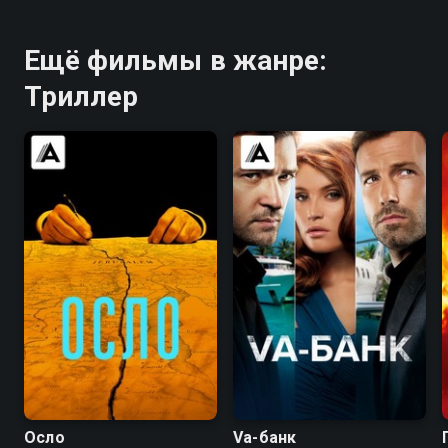
Ещё фильмы в жанре:
Триллер
7.3
6.7
6.1
5.6
Осло
Va-банк