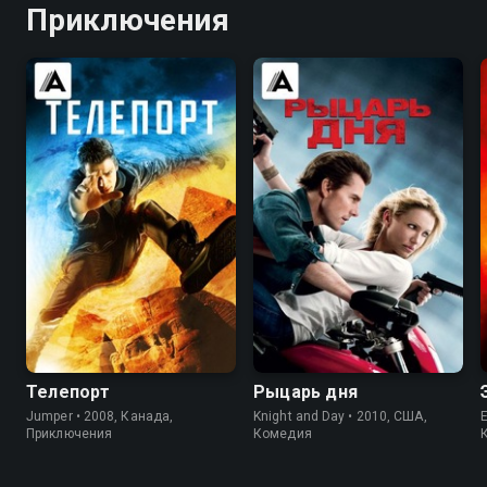
Приключения
7.0
6.1
7.1
6.3
Телепорт
Рыцарь дня
Jumper • 2008, Канада,
Knight and Day • 2010, США,
E
Приключения
Комедия