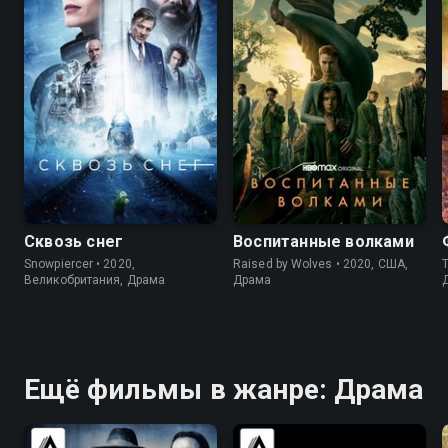
7.5
6.9
7.1
7.4
Сквозь снег
Воспитанные волками
Snowpiercer • 2020,
Raised by Wolves • 2020, США,
T
Великобритания, Драма
Драма
Ещё фильмы в жанре: Драма