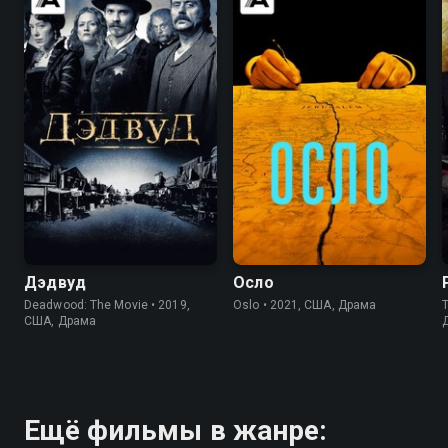
6.6
7.3
7.3
6.7
Дэдвуд
Осло
Deadwood: The Movie • 2019,
Oslo • 2021, США, Драма
T
США, Драма
Ещё фильмы в жанре: