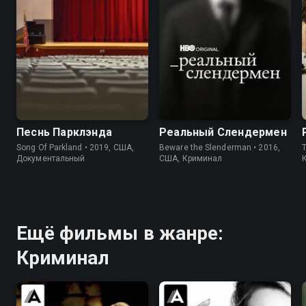
6.6
8.4
6.1
6.2
Песнь Парклэнда
Реальный Слендермен
Song Of Parkland • 2019, США,
Beware the Slenderman • 2016,
Документальный
США, Криминал
Ещё фильмы в жанре:
Криминал