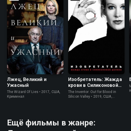
6.8
6.8
7.2
7.2
Лжец, Великий и
Изобретатель: Жажда
Ужасный
крови в Силиконовой
M
долине
The Wizard Of Lies • 2017, США,
The Inventor: Out for Blood in
Криминал
Silicon Valley • 2019, США,
Криминал
Ещё фильмы в жанре: