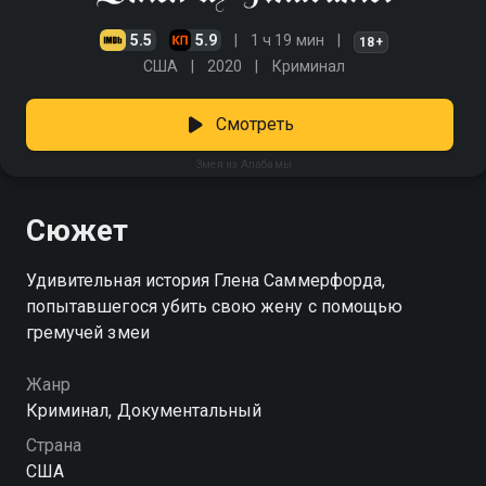
5.5
5.9
1 ч 19 мин
18+
США
2020
Криминал
Смотреть
Змея из Алабамы
Сюжет
Удивительная история Глена Саммерфорда,
попытавшегося убить свою жену с помощью
гремучей змеи
Жанр
Криминал, Документальный
Страна
США