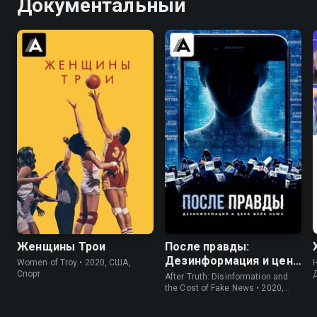
Документальный
7.6
7.2
6.2
7.0
Женщины Трои
После правды:
Дезинформация и цена
Women of Troy • 2020, США,
фейк ньюс
Спорт
After Truth: Disinformation and
the Cost of Fake News • 2020,
США, Документальный