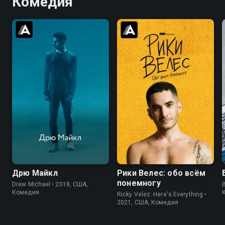
Комедия
6.9
5.6
6.2
6.5
Дрю Майкл
Рики Велес: обо всём
понемногу
Drew Michael • 2018, США,
Комедия
Ricky Velez: Here's Everything •
2021, США, Комедия