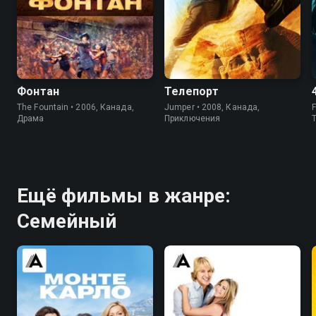
7.4
7.1
7.0
6.1
Фонтан
Телепорт
The Fountain • 2006, Канада,
Jumper • 2008, Канада,
F
Драма
Приключения
Ещё фильмы в жанре:
Семейный