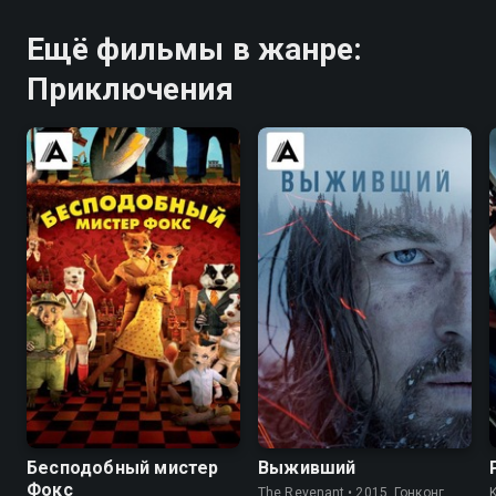
Ещё фильмы в жанре:
Приключения
8.0
7.9
7.9
8.0
Бесподобный мистер
Выживший
Фокс
The Revenant • 2015, Гонконг,
K