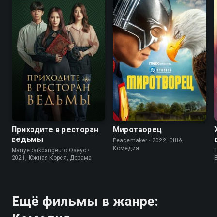
7.8
7.3
8.0
8.2
Приходите в ресторан
Миротворец
ведьмы
Peacemaker • 2022, США,
Комедия
Manyeosikdangeuro Oseyo •
T
2021, Южная Корея, Дорама
Ещё фильмы в жанре: