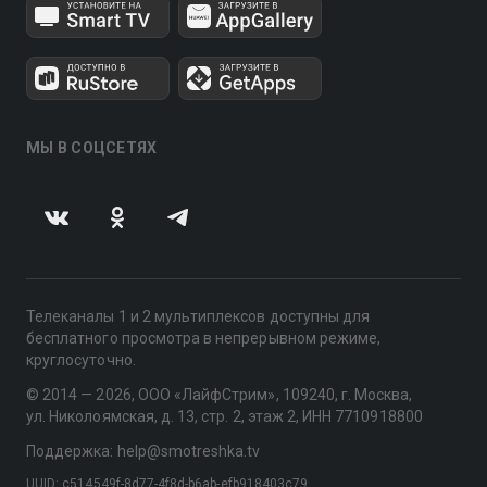
МЫ В СОЦСЕТЯХ
Телеканалы 1 и 2 мультиплексов доступны для
бесплатного просмотра в непрерывном режиме,
круглосуточно.
© 2014 — 2026, ООО «ЛайфСтрим», 109240, г. Москва,
ул. Николоямская, д. 13, стр. 2, этаж 2, ИНН 7710918800
Поддержка: help@smotreshka.tv
UUID: c514549f-8d77-4f8d-b6ab-efb918403c79