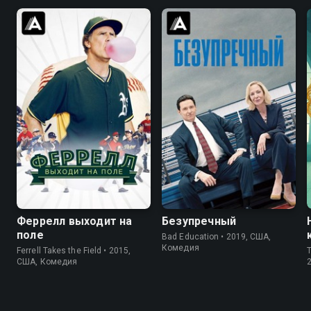
6.2
5.8
6.7
7.1
Феррелл выходит на
Безупречный
поле
Bad Education • 2019, США,
Комедия
Ferrell Takes the Field • 2015,
США, Комедия