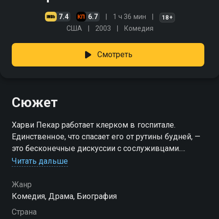
7.4
6.7
1 ч 36 мин
18+
США
2003
Комедия
Смотреть
Сюжет
Харви Пекар работает клерком в госпитале.
Единственное, что спасает его от рутины будней, —
это бесконечные дискуссии с сослуживцами.
Смотреть сериал «Американское великолепие»
Читать дальше
онлайн в хорошем качестве вы можете в подписке
Амедиатека в Смотрёшке.
Жанр
Комедия, Драма, Биография
Страна