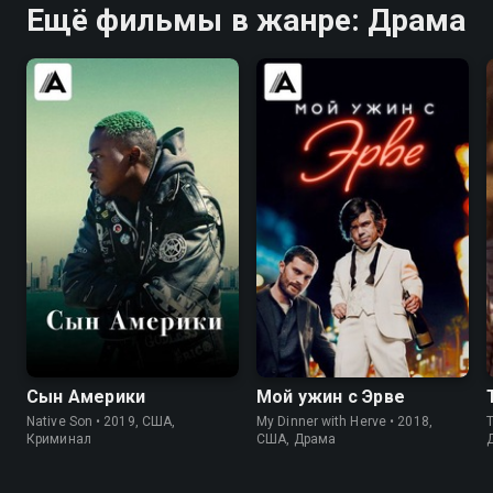
Ещё фильмы в жанре: Драма
5.9
5.7
6.9
6.9
Сын Америки
Мой ужин с Эрве
Native Son • 2019, США,
My Dinner with Herve • 2018,
Криминал
США, Драма