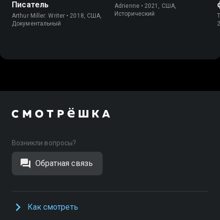
Писатель
Adrienne • 2021, США,
Исторический
Arthur Miller: Writer • 2018, США,
T
Документальный
Возникли вопросы?
Обратная связь
Как смотреть