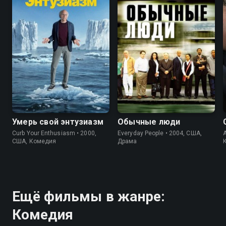
6.0
6.5
7.6
8.8
Умерь свой энтузиазм
Обычные люди
Curb Your Enthusiasm • 2000,
Everyday People • 2004, США,
A
США, Комедия
Драма
Ещё фильмы в жанре:
Комедия