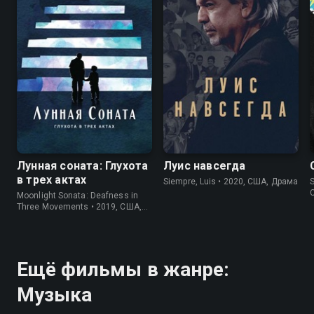
7.4
6.7
Лунная соната: Глухота
Луис навсегда
в трех актах
Siempre, Luis • 2020, США, Драма
S
Moonlight Sonata: Deafness in
Three Movements • 2019, США,
Документальный
Ещё фильмы в жанре:
Музыка