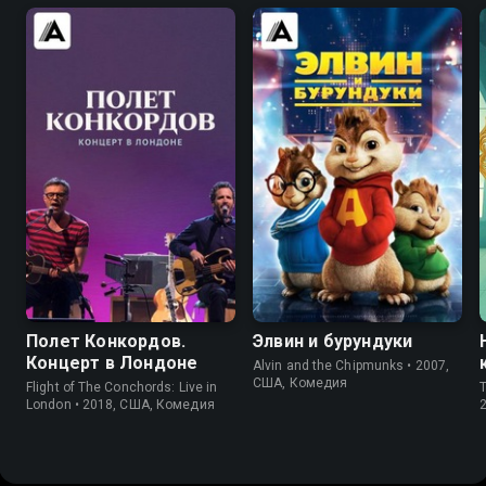
8.1
8.2
6.3
5.3
Полет Конкордов.
Элвин и бурундуки
Концерт в Лондоне
Alvin and the Chipmunks • 2007,
США, Комедия
Flight of The Conchords: Live in
London • 2018, США, Комедия