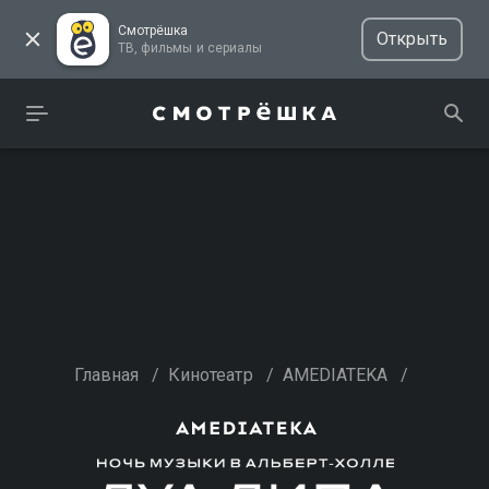
Смотрёшка
Открыть
ТВ, фильмы и сериалы
Главная
/
Кинотеатр
/
AMEDIATEKA
/