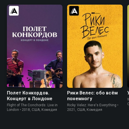
8.1
8.2
6.2
6.5
Полет Конкордов.
Рики Велес: обо всём
Концерт в Лондоне
понемногу
Flight of The Conchords: Live in
Ricky Velez: Here's Everything •
London • 2018, США, Комедия
2021, США, Комедия