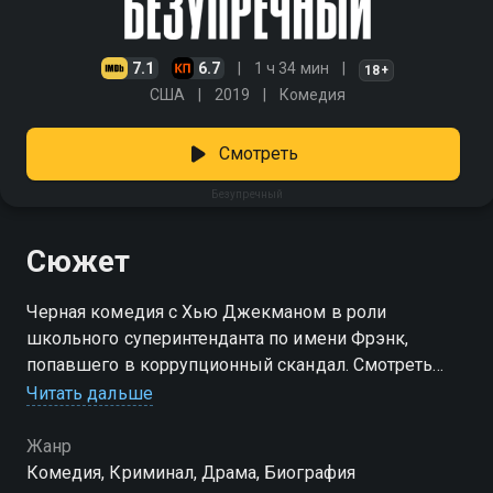
7.1
6.7
1 ч 34 мин
18+
США
2019
Комедия
Смотреть
Безупречный
Сюжет
Черная комедия с Хью Джекманом в роли
школьного суперинтенданта по имени Фрэнк,
попавшего в коррупционный скандал. Смотреть
сериал «Безупречный» онлайн в хорошем качестве
Читать дальше
вы можете в подписке Амедиатека в Смотрёшке.
Жанр
Комедия, Криминал, Драма, Биография