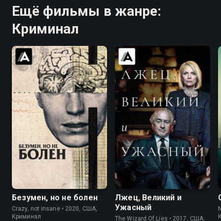
Ещё фильмы в жанре:
Криминал
7.3
6.9
6.8
6.8
Безумен, но не болен
Лжец, Великий и
Ужасный
Crazy, not insane • 2020, США,
N
Криминал
The Wizard Of Lies • 2017, США,