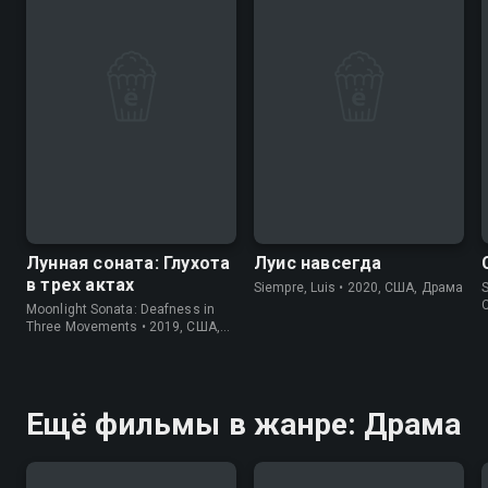
7.4
6.7
Лунная соната: Глухота
Луис навсегда
в трех актах
Siempre, Luis • 2020, США, Драма
S
Moonlight Sonata: Deafness in
Three Movements • 2019, США,
Документальный
Ещё фильмы в жанре: Драма