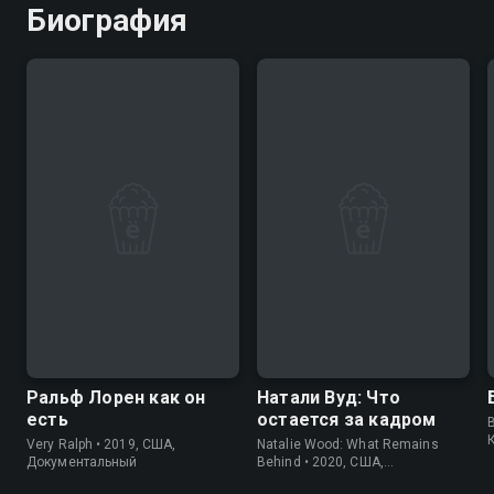
Биография
8.2
6.9
7.6
7.1
Ральф Лорен как он
Натали Вуд: Что
есть
остается за кадром
Very Ralph • 2019, США,
Natalie Wood: What Remains
Документальный
Behind • 2020, США,
Документальный