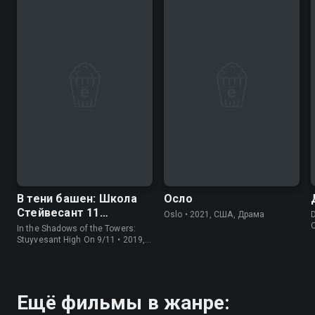
7.1
6.5
7.3
6.7
В тени башен: Школа
Осло
Стейвесант 11
Oslo • 2021, США, Драма
сентября
In the Shadows of the Towers:
Stuyvesant High On 9/11 • 2019,
США, Драма
Ещё фильмы в жанре: