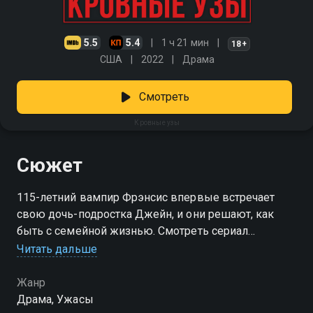
5.5
5.4
1 ч 21 мин
18+
США
2022
Драма
Смотреть
Кровные узы
Сюжет
115-летний вампир Фрэнсис впервые встречает
свою дочь-подростка Джейн, и они решают, как
быть с семейной жизнью. Смотреть сериал
«Кровные узы» онлайн в хорошем качестве вы
Читать дальше
можете в подписке Амедиатека в Смотрёшке.
Жанр
Драма, Ужасы