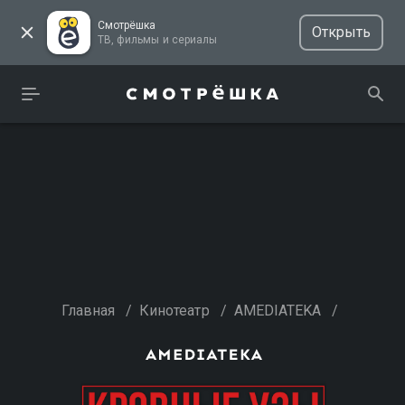
Смотрёшка
Открыть
ТВ, фильмы и сериалы
Главная
/
Кинотеатр
/
AMEDIATEKA
/