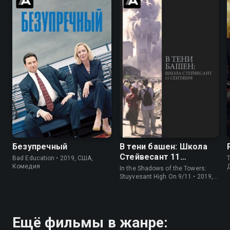
6.7
7.1
7.1
6.5
Безупречный
В тени башен: Школа
Стейвесант 11
Bad Education • 2019, США,
T
сентября
Комедия
In the Shadows of the Towers:
Stuyvesant High On 9/11 • 2019,
США, Драма
Ещё фильмы в жанре: