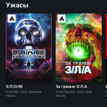
Ужасы
5.7
5.6
5.8
5.8
З/Л/О/85
За гранью З/Л/А
V/H/S/85 • 2023, Мексика,
V/H/S Beyond • 2024, США,
H
Ужасы
Ужасы