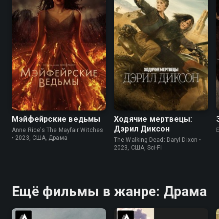
7.2
6.2
7.9
7.5
Мэйфейрские ведьмы
Ходячие мертвецы:
Дэрил Диксон
Anne Rice's The Mayfair Witches
• 2023, США, Драма
The Walking Dead: Daryl Dixon •
2023, США, Sci-Fi
Ещё фильмы в жанре: Драма