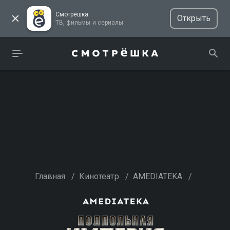
Смотрёшка
Открыть
ТВ, фильмы и сериалы
Главная
/
Кинотеатр
/
AMEDIATEKA
/