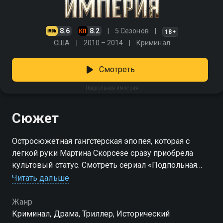
8.6
8.2
5 Сезонов
18+
США
2010 – 2014
Криминал
Смотреть
Подпольная империя
Сюжет
Остросюжетная гангстерская эпопея, которая с
легкой руки Мартина Скорсезе сразу приобрела
культовый статус. Смотреть сериал «Подпольная
империя» онлайн в хорошем качестве вы можете в
Читать дальше
подписке Амедиатека в Смотрёшке.
Жанр
Криминал, Драма, Триллер, Исторический