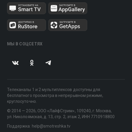
МЫ В СОЦСЕТЯХ
Телеканалы 1 и 2 мультиплексов доступны для
бесплатного просмотра в непрерывном режиме,
круглосуточно.
© 2014 — 2026, ООО «ЛайфСтрим», 109240, г. Москва,
ул. Николоямская, д. 13, стр. 2, этаж 2, ИНН 7710918800
Поддержка: help@smotreshka.tv