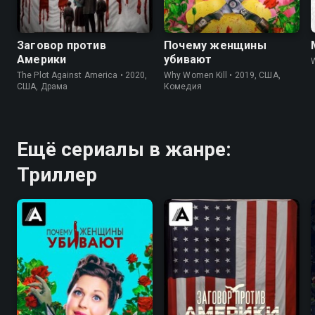
6.7
7.3
8.3
8.3
Заговор против
Почему женщины
Америки
убивают
W
The Plot Against America • 2020,
Why Women Kill • 2019, США,
США, Драма
Комедия
Ещё сериалы в жанре:
Триллер