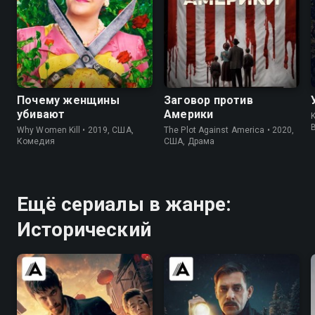
8.3
8.3
6.7
7.3
Почему женщины
Заговор против
убивают
Америки
K
Why Women Kill • 2019, США,
The Plot Against America • 2020,
Комедия
США, Драма
Ещё сериалы в жанре:
Исторический