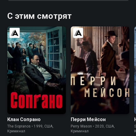
С этим смотрят
8.9
9.2
7.6
7.6
Клан Сопрано
Перри Мейсон
The Sopranos • 1999, США,
Perry Mason • 2020, США,
Криминал
Криминал