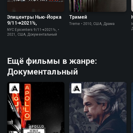
7.1
7.3
7.7
8.3
Эпицентры Нью-Йорка
Тримей
9/11➔2021½,
Treme • 2010, США, Драма
I
NYC Epicenters 9/11➔2021½, •
2021, США, Документальный
Ещё фильмы в жанре:
Документальный