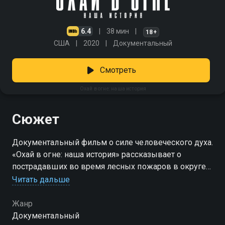
6.4
38 мин
18+
США
2020
Документальный
Смотреть
Охай в огне: наша история
Сюжет
Документальный фильм о силе человеческого духа.
«Охай в огне: наша история» рассказывает о
пострадавших во время лесных пожаров в округе
Вентура, штат Калифорния. Смотреть сериал «Охай в
Читать дальше
огне: наша история» онлайн в хорошем качестве вы
можете в подписке Амедиатека в Смотрёшке.
Жанр
Документальный