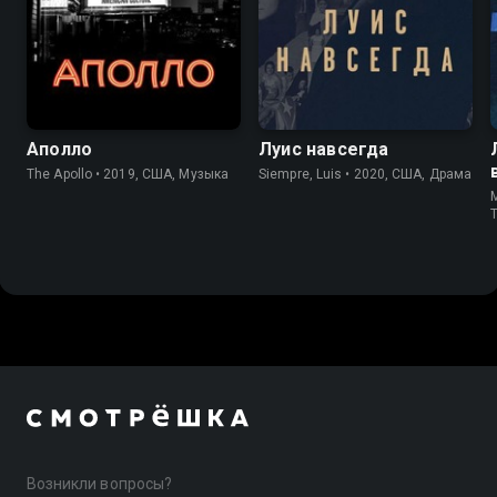
6.6
6.8
6.7
Аполло
Луис навсегда
The Apollo • 2019, США, Музыка
Siempre, Luis • 2020, США, Драма
M
Возникли вопросы?