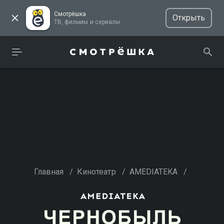
Смотрёшка
Открыть
ТВ, фильмы и сериалы
Главная
/
Кинотеатр
/
AMEDIATEKA
/