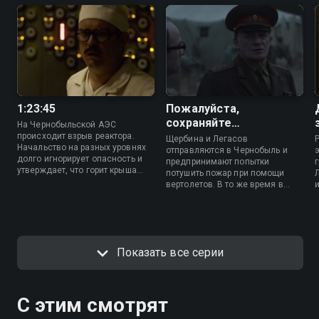
1:23:45
Пожалуйста,
сохраняйте
На Чернобыльской АЭС
спокойствие
происходит взрыв реактора.
Щербина и Легасов
Начальство на разных уровнях
отправляются в Чернобыль и
долго игнорирует опасность и
предпринимают попытки
утверждает, что горит крыша
потушить пожар при помощи
энергоблока. Пожарные
вертолетов. В то же время в
пытаются огонь потушить, но
Минске Ульяна Хомюк узнает об
вместо этого оказываются в
аварии и лично едет в опасную
больницах с радиационными
зону, чтобы предупредить о
ожогами. ЦК собирает
возможном взрыве
Комиссию по ликвидации
затопленного резервуара под
аварии во главе с Борисом
Показать все серии
реактором. Это может привести
Щербиной, которому помогает
к катастрофическим
химик Валерий Легасов.
последствиям для всей Европы,
поэтому на помощь
С этим смотрят
призываются три волонтера.
Жителей Припяти, наконец,