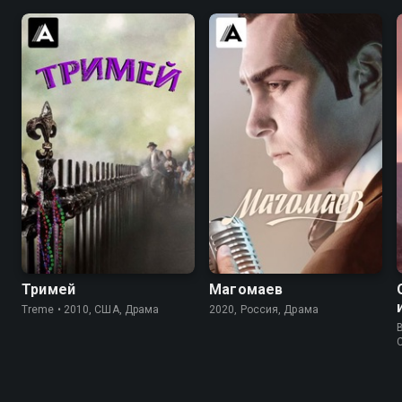
эвакуируют.
7.7
8.3
8.3
6.6
Тримей
Магомаев
Treme • 2010, США, Драма
2020, Россия, Драма
B