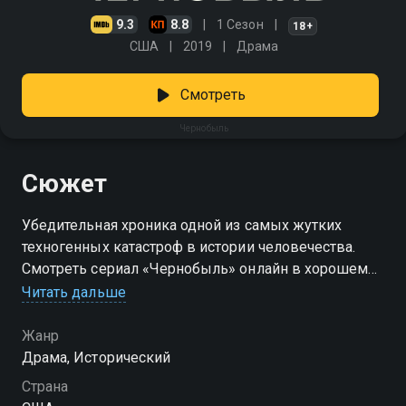
9.3
8.8
1 Сезон
18+
США
2019
Драма
Смотреть
Чернобыль
Сюжет
Убедительная хроника одной из самых жутких
техногенных катастроф в истории человечества.
Смотреть сериал «Чернобыль» онлайн в хорошем
качестве вы можете в подписке Амедиатека в
Читать дальше
Смотрёшке.
Жанр
Драма, Исторический
Страна