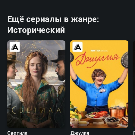
Ещё сериалы в жанре:
Исторический
7.0
6.4
8.1
8.3
Светила
Джулия