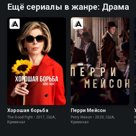
Ещё сериалы в жанре: Драма
7.9
8.3
7.6
7.6
Хорошая борьба
Перри Мейсон
The Good Fight • 2017, США,
Perry Mason • 2020, США,
K
Криминал
Криминал