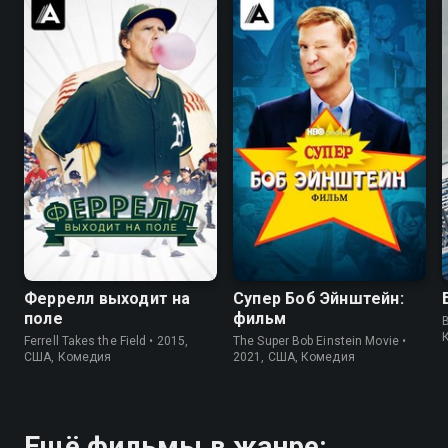
6.2
5.8
7.1
7.3
Феррелл выходит на
Супер Боб Эйнштейн:
поле
фильм
Ferrell Takes the Field • 2015,
The Super Bob Einstein Movie •
США, Комедия
2021, США, Комедия
Ещё фильмы в жанре: