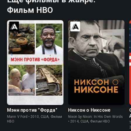
Фильм HBO
Мэнн против "Форда"
Никсон о Никсоне
Mann V Ford • 2010, США, Фильм
Nixon by Nixon: In His Own Words
HBO
• 2014, США, Фильм HBO
T