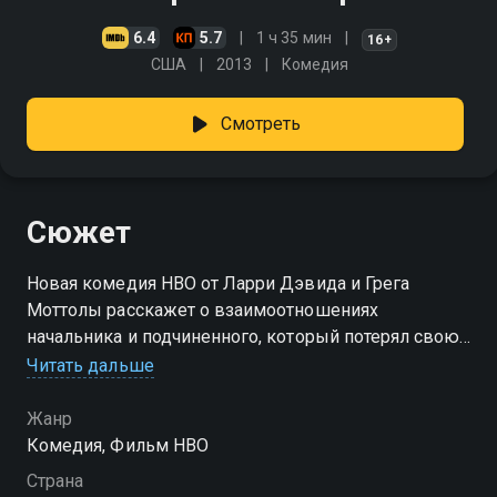
6.4
5.7
1 ч 35 мин
16+
США
2013
Комедия
Смотреть
Сюжет
Новая комедия HBO от Ларри Дэвида и Грега
Моттолы расскажет о взаимоотношениях
начальника и подчиненного, который потерял свою
работу
Читать дальше
Жанр
Комедия, Фильм HBO
Страна