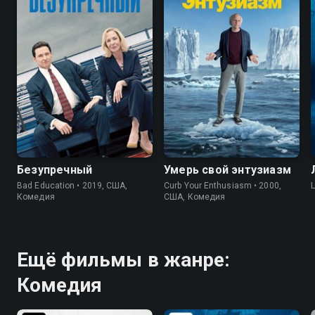
6.7
7.1
7.6
8.8
Безупречный
Умерь свой энтузиазм
Bad Education • 2019, США,
Curb Your Enthusiasm • 2000,
Комедия
США, Комедия
Ещё фильмы в жанре:
Комедия