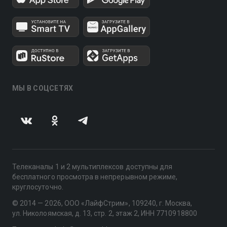
МЫ В СОЦСЕТЯХ
Телеканалы 1 и 2 мультиплексов доступны для
бесплатного просмотра в непрерывном режиме,
круглосуточно.
© 2014 — 2026, ООО «ЛайфСтрим», 109240, г. Москва,
ул. Николоямская, д. 13, стр. 2, этаж 2, ИНН 7710918800