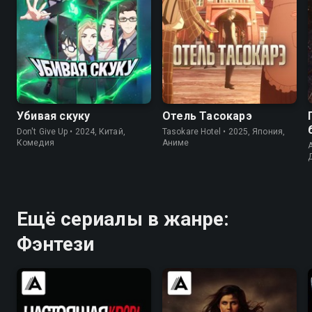
6.3
7.3
7.9
6.6
Убивая скуку
Отель Тасокарэ
Don't Give Up • 2024, Китай,
Tasokare Hotel • 2025, Япония,
Комедия
Аниме
A
Ещё сериалы в жанре:
Фэнтези