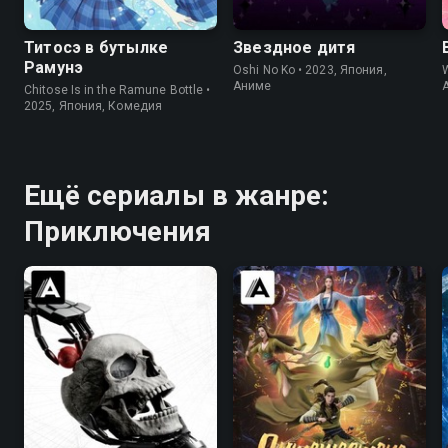
Титосэ в бутылке
Звездное дитя
Рамунэ
Oshi No Ko • 2023, Япония,
Аниме
Chitose Is in the Ramune Bottle •
2025, Япония, Комедия
Ещё сериалы в жанре:
Приключения