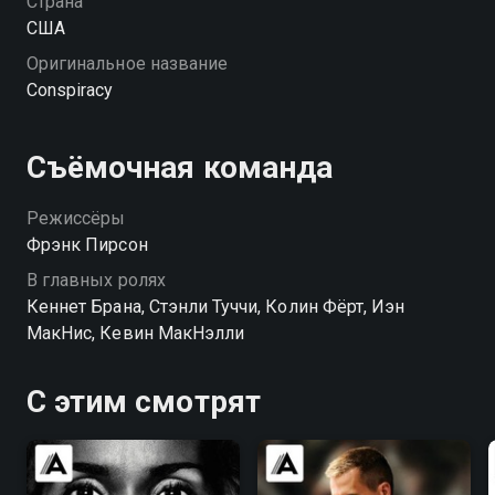
Страна
США
Оригинальное название
Conspiracy
Съёмочная команда
Режиссёры
Фрэнк Пирсон
В главных ролях
Кеннет Брана, Стэнли Туччи, Колин Фёрт, Иэн
МакНис, Кевин МакНэлли
С этим смотрят