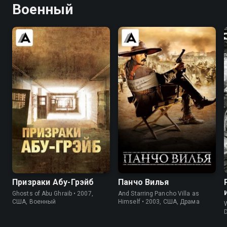
Военный
6.9
7.6
6.4
6.5
Призраки Абу-Грэйб
Панчо Вилья
Ghosts of Abu Ghraib • 2007,
And Starring Pancho Villa as
США, Военный
Himself • 2003, США, Драма
W
D