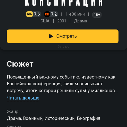
7.6
7.2
1 ч 30 мин
18+
США
2001
Драма
Смотреть
Заговор
Сюжет
Посвященный важному событию, известному как
Ванзейская конференция, фильм описывает
встречу, итоги которой решили судьбу миллионов
людей
Читать дальше
Жанр
Драма, Военный, Исторический, Биография