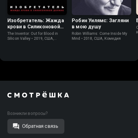
7.2
7.2
8.1
7.9
Изобретатель: Жажда
Робин Уилямс: Загляни
крови в Силиконовой
в мою душу
C
долине
The Inventor: Out for Blood in
Robin Williams: Come Inside My
Silicon Valley • 2019, США,
Mind • 2018, США, Комедия
Криминал
Возникли вопросы?
Обратная связь