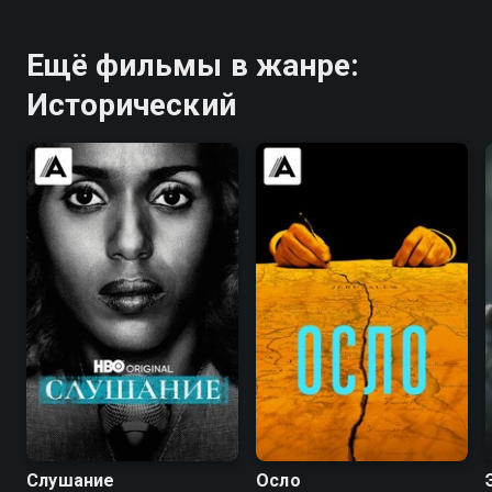
Ещё фильмы в жанре:
Исторический
6.4
6.8
7.3
6.7
Слушание
Осло