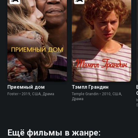
6.8
7.2
8.0
8.2
Приемный дом
Тэмпл Грандин
Foster • 2019, США, Драма
Temple Grandin • 2010, США,
Драма
I
S
Ещё фильмы в жанре: