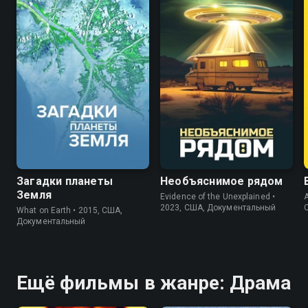
7.1
5.8
7.1
6.2
Загадки планеты
Необъяснимое рядом
Земля
Evidence of the Unexplained •
A
2023, США, Документальный
What on Earth • 2015, США,
Документальный
Ещё фильмы в жанре: Драма