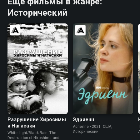
Ещё фильмы в жанре:
Исторический
7.4
8.2
7.6
7.4
Разрушение Хиросимы
Эдриенн
и Нагасаки
Adrienne • 2021, США,
Исторический
White Light/Black Rain: The
Destruction of Hiroshima and