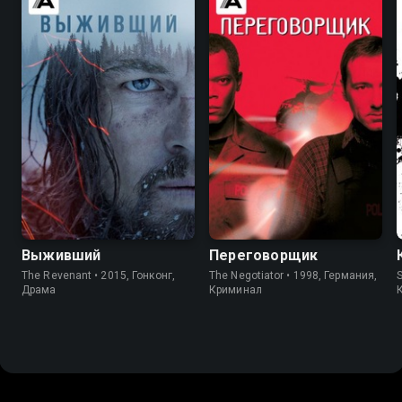
7.9
8.0
7.8
7.3
Выживший
Переговорщик
The Revenant • 2015, Гонконг,
The Negotiator • 1998, Германия,
S
Драма
Криминал