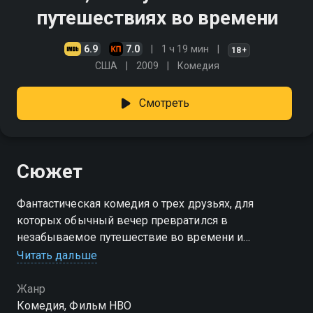
путешествиях во времени
6.9
7.0
1 ч 19 мин
18+
США
2009
Комедия
Смотреть
Сюжет
Фантастическая комедия о трех друзьях, для
которых обычный вечер превратился в
незабываемое путешествие во времени и
пространстве. Смотреть сериал «Все, что нужно
Читать дальше
знать о путешествиях во времени» онлайн в
хорошем качестве вы можете в подписке
Жанр
Амедиатека в Смотрёшке.
Комедия, Фильм HBO