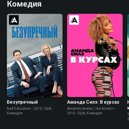
Комедия
6.7
7.1
6.2
Безупречный
Аманда Силз: В курсах
Bad Education • 2019, США,
Amanda Seales: I Be Knowin •
Комедия
2019, США, Комедия