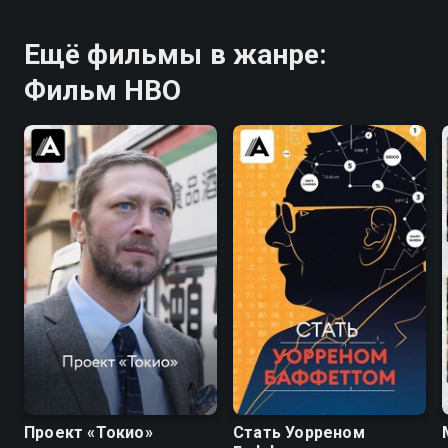
Ещё фильмы в жанре:
Фильм HBO
6.7
6.5
7.8
7.4
Проект «Токио»
Стать Уорреном