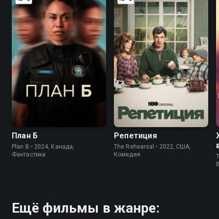
7.6
6.0
7.7
8.5
План Б
Репетиция
Plan B • 2024, Канада,
The Rehearsal • 2022, США,
Фантастика
Комедия
T
Ещё фильмы в жанре: