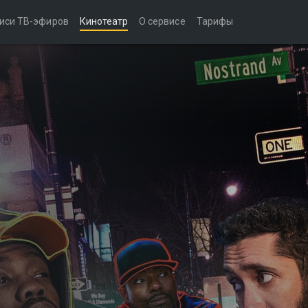
иси ТВ-эфиров
Кинотеатр
О сервисе
Тарифы