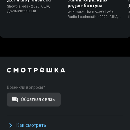
радио-болтуна
Showbiz kids • 2020, США,
Документальный
Wild Card: The Downfall of a
A
Radio Loudmouth • 2020, США,
t
Спорт
Возникли вопросы?
Обратная связь
Как смотреть