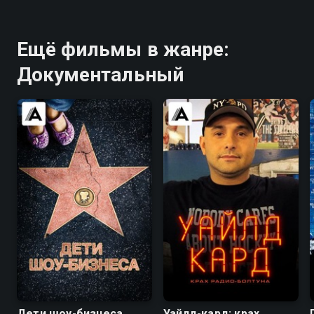
Ещё фильмы в жанре:
Документальный
7.2
7.0
6.2
Дети шоу-бизнеса
Уайлд-кард: крах