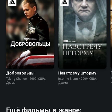
7.2
7.4
7.2
7.0
Добровольцы
Навстречу шторму
Taking Chance • 2009, США,
Into the Storm • 2009, США,
A
Драма
Драма
Ещё фильмы в жанре: