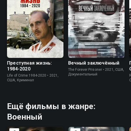
8.0
8.4
7.1
7.4
Преступная жизнь:
Вечный заключённый
1984-2020
The Forever Prisoner • 2021, США,
Документальный
Life of Crime 1984-2020 • 2021,
R
США, Криминал
Ещё фильмы в жанре:
Военный