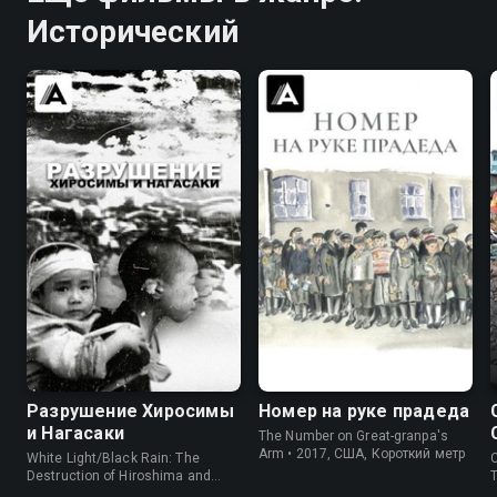
Исторический
7.4
8.2
7.4
7.6
Разрушение Хиросимы
Номер на руке прадеда
и Нагасаки
The Number on Great-granpa's
Arm • 2017, США, Короткий метр
White Light/Black Rain: The
C
Destruction of Hiroshima and
T
Nagasaki • 2007, США, Военный