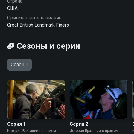
Страна
британское наследие» онлайн в хорошем качестве
США
вы можете в подписке Амедиатека в Смотрёшке.
Оригинальное название
Great British Landmark Fixers
Сезоны и серии
Сезон 1
Серия 1
Серия 2
История Британии в прямом
История Британии в прямом