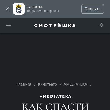
Смотрёшка
Открыть
ТВ, фильмы и сериалы
Главная
/
Кинотеатр
/
AMEDIATEKA
/