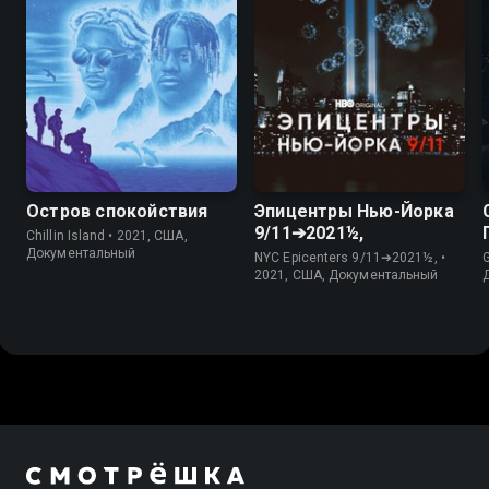
5.7
7.1
7.3
Остров спокойствия
Эпицентры Нью-Йорка
9/11➔2021½,
Chillin Island • 2021, США,
Документальный
NYC Epicenters 9/11➔2021½, •
2021, США, Документальный