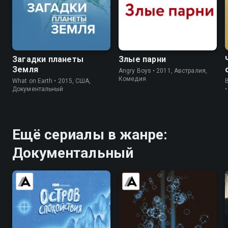
7.1
5.8
7.7
Загадки планеты
Злые парни
Земля
Angry Boys • 2011, Австралия,
Комедия
What on Earth • 2015, США,
B
Документальный
Ещё сериалы в жанре:
Документальный