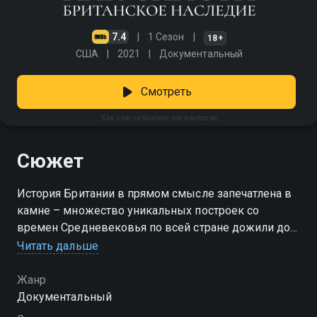
7.4
1 Сезон
18+
США
2021
Документальный
Смотреть
Как спасти британское наследие
Сюжет
История Британии в прямом смысле запечатлена в
камне – множество уникальных построек со
времен Средневековья по всей стране дожили до
наших дней, но время берёт своё. Реставраторы и
Читать дальше
неравнодушные к архитектуре энтузиасты берутся
за восстановление старинных зданий и сооружений,
Жанр
попутно рассказывая зрителям о культуре, быте и
Документальный
традициях британцев. Смотреть сериал «Как спасти