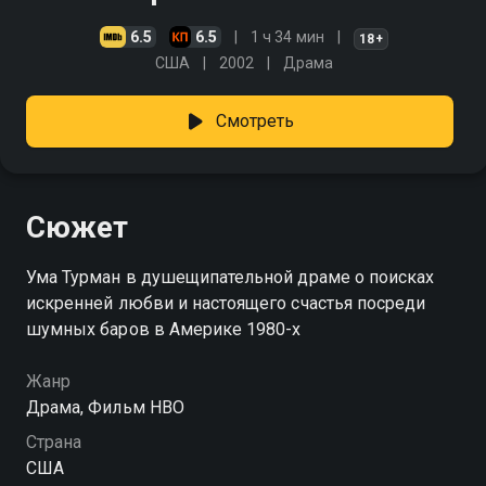
6.5
6.5
1 ч 34 мин
18+
США
2002
Драма
Смотреть
Сюжет
Ума Турман в душещипательной драме о поисках
искренней любви и настоящего счастья посреди
шумных баров в Америке 1980-х
Жанр
Драма, Фильм HBO
Страна
США