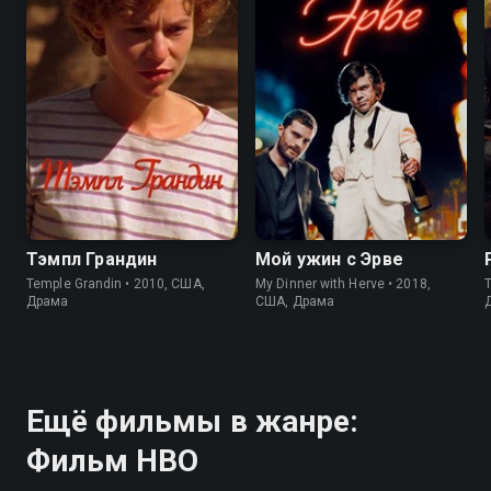
8.0
8.2
6.9
6.9
Тэмпл Грандин
Мой ужин с Эрве
Temple Grandin • 2010, США,
My Dinner with Herve • 2018,
T
Драма
США, Драма
Ещё фильмы в жанре:
Фильм HBO