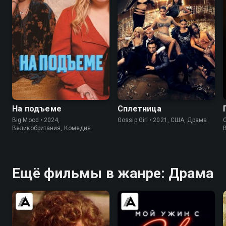
6.6
6.9
6.6
5.4
На подъеме
Сплетница
Big Mood • 2024,
Gossip Girl • 2021, США, Драма
C
Великобритания, Комедия
Ещё фильмы в жанре: Драма