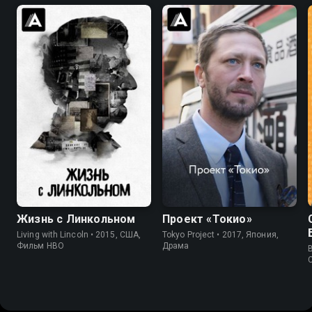
7.5
6.7
6.5
Жизнь с Линкольном
Проект «Токио»
Living with Lincoln • 2015, США,
Tokyo Project • 2017, Япония,
Фильм HBO
Драма
B