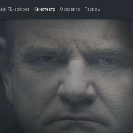
иси ТВ-эфиров
Кинотеатр
О сервисе
Тарифы