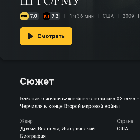
7.0
7.2
1 ч 36 мин
США
2009
Смотреть
Сюжет
Байопик о жизни важнейшего политика ХХ века –
Черчилля в конце Второй мировой войны
Жанр
Страна
Драма, Военный, Исторический,
США
Биография