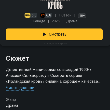
6.0
6.8
1 Сезон
18+
Канада
2025
Драма
Смотреть
Ирландская кровь
Сюжет
Детективный мини-сериал со звездой 1990-х
Алисией Сильверстоун. Смотреть сериал
«Ирландская кровь» онлайн в хорошем качестве
вы можете в подписке Амедиатека в Смотрёшке.
Читать дальше
Жанр
Драма