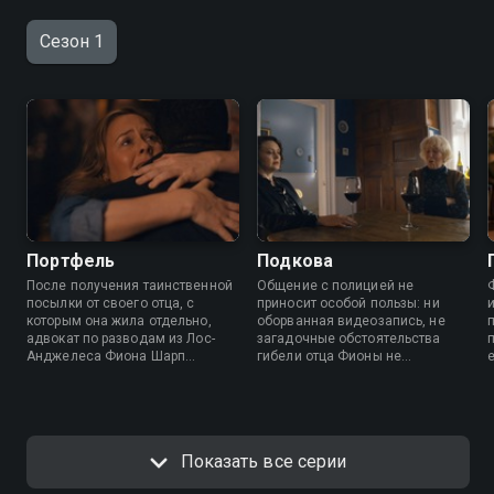
Сезон 1
Портфель
Подкова
После получения таинственной
Общение с полицией не
посылки от своего отца, с
приносит особой пользы: ни
которым она жила отдельно,
оборванная видеозапись, не
адвокат по разводам из Лос-
загадочные обстоятельства
Анджелеса Фиона Шарп
гибели отца Фионы не
отправляется в Ирландию,
побуждают стражей порядка
чтобы докопаться до правды, но
возобновить расследование.
оказывается запутанной в
Похоже, главной героине
паутине семейных тайн, лжи и
придется брать все в свои руки.
опасностей.
Показать все серии