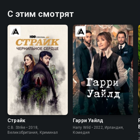
С этим смотрят
8.0
7.9
7.6
7.2
Страйк
Гарри Уайлд
C.B. Strike • 2018,
Harry Wild • 2022, Ирландия,
Великобритания, Криминал
Комедия