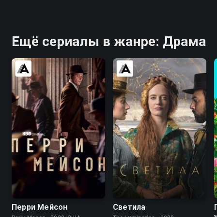
Ещё сериалы в жанре: Драма
7.6
7.6
7.0
6.4
Перри Мейсон
Светила