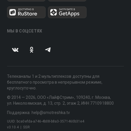
МЫ В СОЦСЕТЯХ
Телеканалы 1 и 2 мультиплексов доступны для
бесплатного просмотра в непрерывном режиме,
круглосуточно.
© 2014 — 2026, ООО «ЛайфСтрим», 109240, г. Москва,
ул. Николоямская, д. 13, стр. 2, этаж 2, ИНН 7710918800
Поддержка: help@smotreshka.tv
UUID: bca0efda-a746-4b08-b8a3-3571460b31e4
v3.10.4
|
SSR