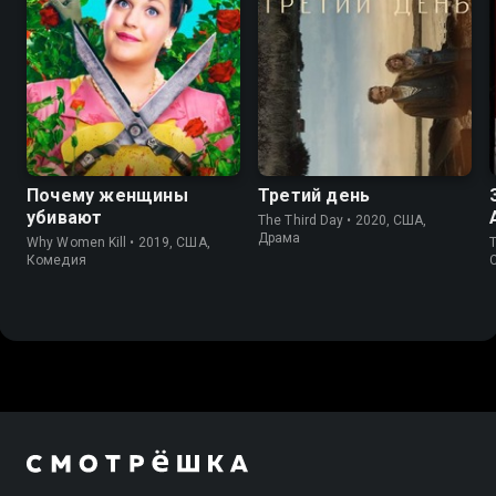
8.3
8.3
6.2
6.4
Почему женщины
Третий день
убивают
The Third Day • 2020, США,
Драма
Why Women Kill • 2019, США,
T
Комедия