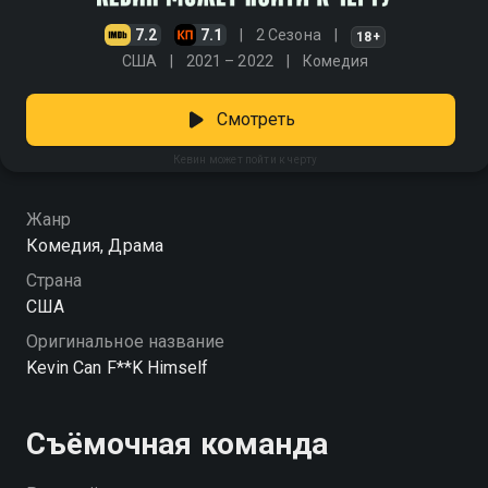
7.2
7.1
2 Сезона
18+
США
2021 – 2022
Комедия
Смотреть
Кевин может пойти к черту
Жанр
Комедия, Драма
Страна
США
Оригинальное название
Kevin Can F**K Himself
Съёмочная команда