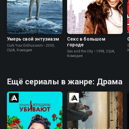
7.6
8.8
8.2
7.4
Умерь свой энтузиазм
Секс в большом
городе
Curb Your Enthusiasm • 2000,
S
США, Комедия
Sex and the City • 1998, США,
Комедия
Ещё сериалы в жанре: Драма