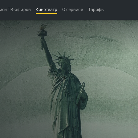
иси ТВ-эфиров
Кинотеатр
О сервисе
Тарифы