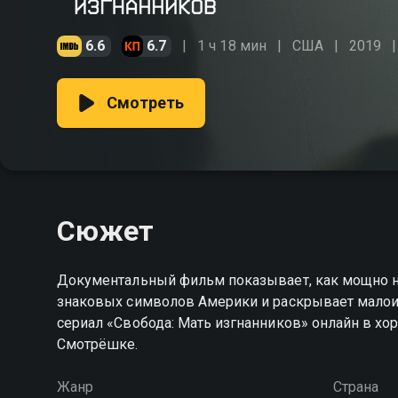
6.6
6.7
1 ч 18 мин
США
2019
Смотреть
Сюжет
Документальный фильм показывает, как мощно на
знаковых символов Америки и раскрывает малои
сериал «Свобода: Мать изгнанников» онлайн в х
Смотрёшке.
Жанр
Страна