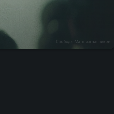
Свобода: Мать изгнанников