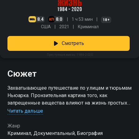
8.4
8.0
1 ч 53 мин
18+
США
2021
Криминал
Смотреть
Преступная жизнь: 1984-2020
Сюжет
Захватывающее путешествие по улицам и тюрьмам
Ньюарка. Пронзительная картина того, как
запрещенные вещества влияют на жизнь простых
американцев. Смотреть сериал «Преступная жизнь:
Читать дальше
1984-2020» онлайн в хорошем качестве вы можете
в подписке Амедиатека в Смотрёшке.
Жанр
Криминал, Документальный, Биография