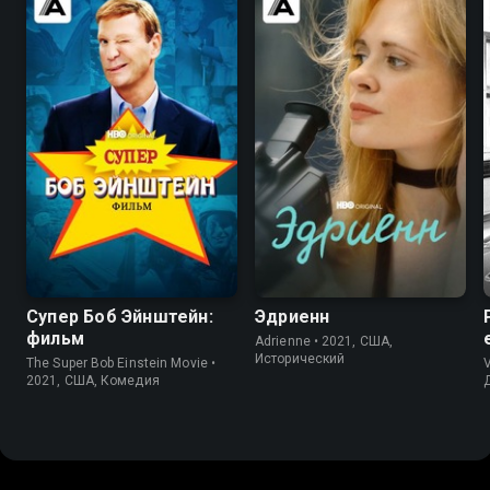
7.1
7.3
7.6
7.4
Супер Боб Эйнштейн:
Эдриенн
фильм
Adrienne • 2021, США,
Исторический
The Super Bob Einstein Movie •
V
2021, США, Комедия