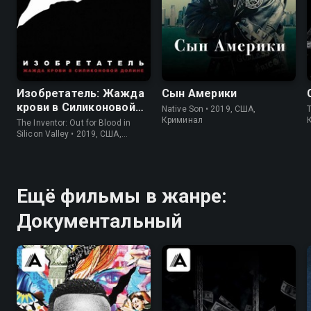
7.2
7.2
5.9
5.7
Изобретатель: Жажда
Сын Америки
крови в Силиконовой
Native Son • 2019, США,
долине
Криминал
The Inventor: Out for Blood in
Silicon Valley • 2019, США,
Криминал
Ещё фильмы в жанре:
Документальный