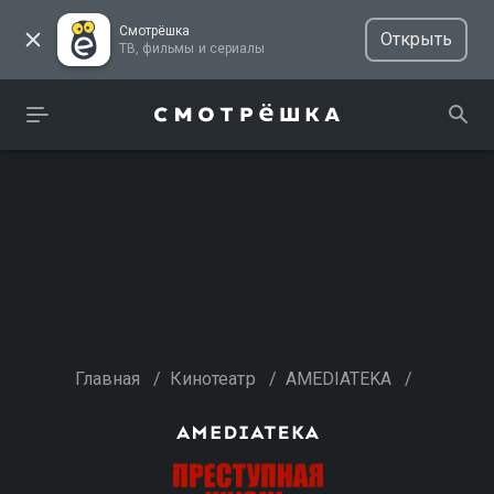
Смотрёшка
Открыть
ТВ, фильмы и сериалы
Главная
/
Кинотеатр
/
AMEDIATEKA
/