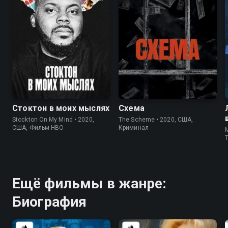
6.6
7.2
7.1
Стоктон в моих мыслях
Схема
Stockton On My Mind • 2020,
The Scheme • 2020, США,
США, Фильм HBO
Криминал
M
Ещё фильмы в жанре:
Биография