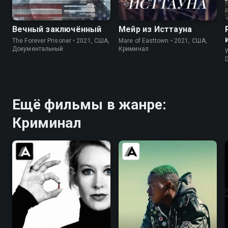
8.2
8.4
Вечный заключённый
Мейр из Исттауна
The Forever Prisoner • 2021, США,
Mare of Easttown • 2021, США,
Документальный
Криминал
W
D
Ещё фильмы в жанре:
Криминал